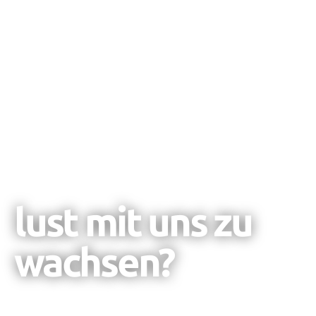
JOBS
lust mit uns zu
wachsen?