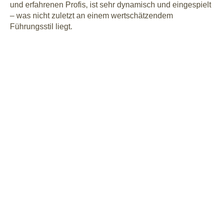
und erfahrenen Profis, ist sehr dynamisch und eingespielt
– was nicht zuletzt an einem wertschätzendem
Führungsstil liegt.
BEWIRB DICH JETZT!
klingt das nach dir?
Dachten wir uns: Dann freuen wir uns auf deine
aussagekräftige Bewerbung via E-Mail an
bewerbung@vitarom.de
inkl. dem möglichem
Starttermin und natürlich deiner Gehaltsvorstellung!
bewerbung schicken
Wenn du uns eine Bewerbungsmappe zusenden
möchtest, kannst du dies gerne an folgende
Adresse tun: