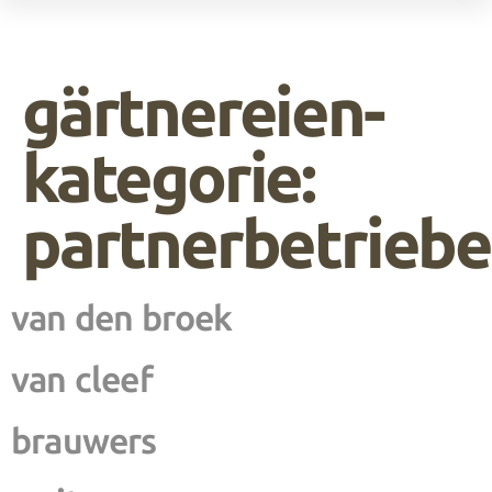
die gute seite der erzeuger.
gärtnereien-
kategorie:
partnerbetriebe
van den broek
van cleef
brauwers