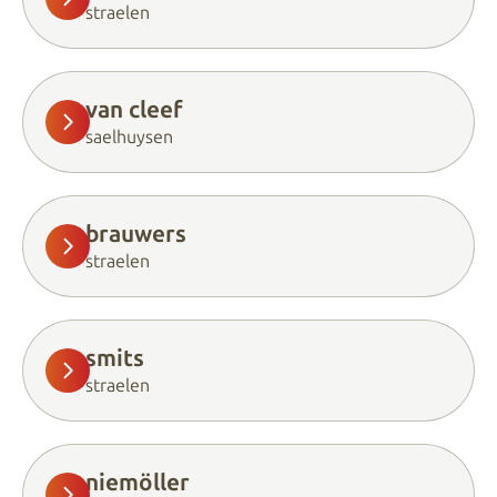
straelen
van cleef
saelhuysen
brauwers
straelen
smits
straelen
niemöller