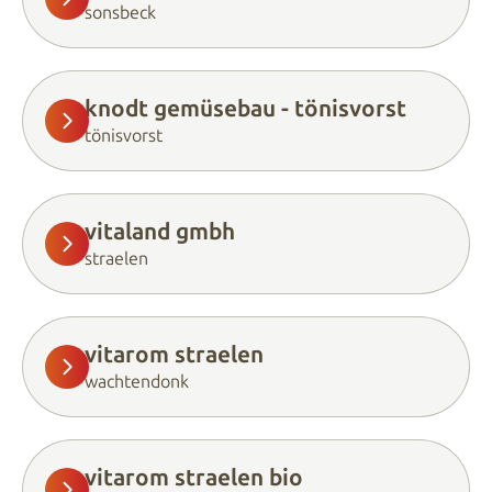
sonsbeck
knodt gemüsebau - tönisvorst
tönisvorst
vitaland gmbh
straelen
vitarom straelen
wachtendonk
vitarom straelen bio