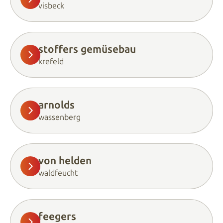
visbeck
stoffers gemüsebau
krefeld
arnolds
wassenberg
von helden
waldfeucht
feegers