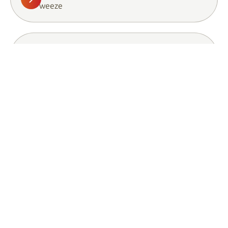
weeze
jorissen
nettetal
van wylick
straelen