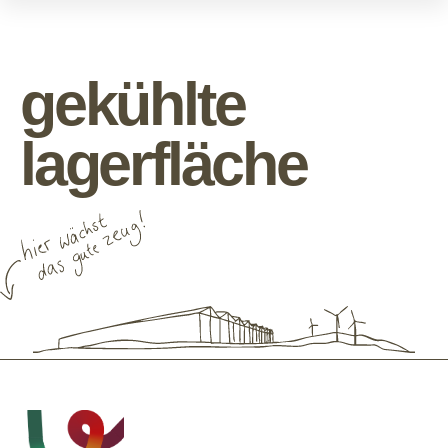
die gute seite der erzeuger.
gekühlte
lagerfläche